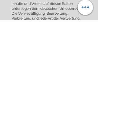
Inhalte und Werke auf diesen Seiten
unterliegen dem deutschen Urheberrecht.
Die Vervielfältigung, Bearbeitung,
Verbreitung und jede Art der Verwertung
außerhalb der Grenzen des Urheberrechtes
bedürfen der schriftlichen Zustimmung des
jeweiligen Autors bzw. Erstellers.
Downloads und Kopien dieser Seite sind nur
für den privaten, nicht kommerziellen
Gebrauch gestattet. Soweit die Inhalte auf
dieser Seite nicht vom Betreiber erstellt
wurden, werden die Urheberrechte Dritter
beachtet. Insbesondere werden Inhalte
Dritter als solche gekennzeichnet. Sollten
Sie trotzdem auf eine
Urheberrechtsverletzung aufmerksam
werden, bitten wir um einen
entsprechenden Hinweis. Bei
Bekanntwerden von Rechtsverletzungen
werden wir derartige Inhalte umgehend
entfernen.
KONTAKT
IMPRESSUM